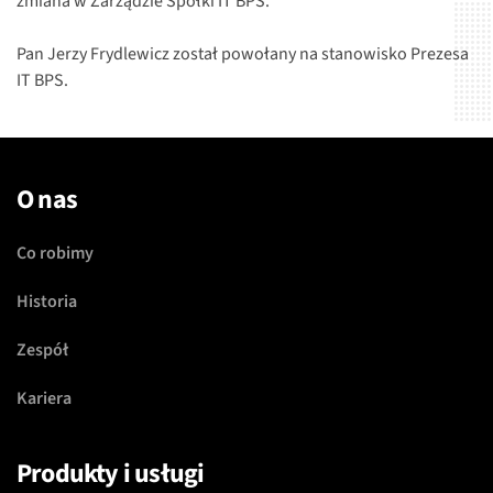
zmiana w Zarządzie Spółki IT BPS.
Pan Jerzy Frydlewicz został powołany na stanowisko Prezesa
IT BPS.
O nas
Co robimy
Historia
Zespół
Kariera
Produkty i usługi