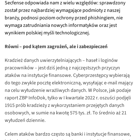
Secfense odpowiada nam z wielu względów: sprawdzony
został przez najbardziej wymagające podmioty z naszej
branży, podnosi poziom ochrony przed phishingiem, nie
wymaga zatrudniania nowych informatyków oraz jest
wynikiem polskiej myśli technologicznej.
Równi – pod kątem zagrożeń, ale i zabezpieczeń
Kradzież danych uwierzytelniających – haseł i loginów
pracowników – jest dziś jedną z najczęstszych przyczyn
ataków na instytucje finansowe. Cyberprzestępcy wybierają
do tego zwykle pocztę elektroniczną, wysyłając e-mail mający
na celu wyłudzenie wrażliwych danych. W Polsce, jak podaje
raport ZBP InfoDok, tylko w I kwartale 2022 r. oszuści podjęli
1915 prób kradzieży z wykorzystaniem przejętych danych
osobowych, w sumie na kwotę 575 tys. zł. To średnio aż 21
wyłudzeń dziennie.
Celem ataków bardzo często są banki i instytucje finansowe,