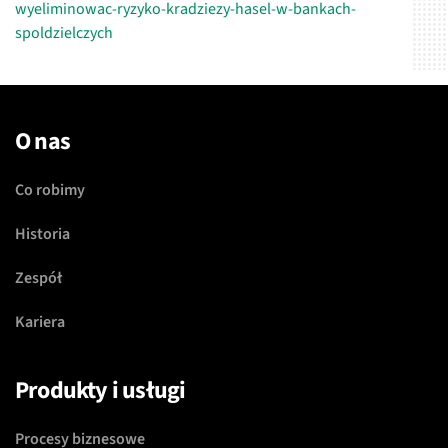
wyeliminowac-ryzyko-kradziezy-hasel-w-bankach-
spoldzielczych
O nas
Co robimy
Historia
Zespół
Kariera
Produkty i usługi
Procesy biznesowe