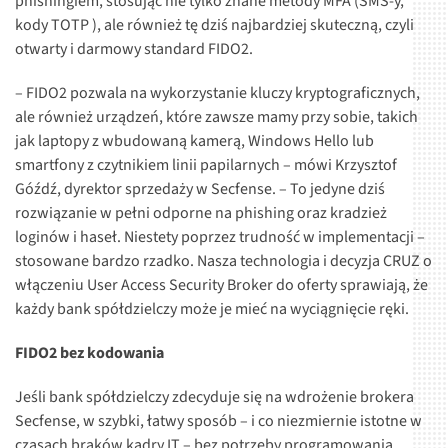
phishingiem, stosując nie tylko znane metody MFA (SMS-y,
kody TOTP ), ale również tę dziś najbardziej skuteczną, czyli
otwarty i darmowy standard FIDO2.
– FIDO2 pozwala na wykorzystanie kluczy kryptograficznych,
ale również urządzeń, które zawsze mamy przy sobie, takich
jak laptopy z wbudowaną kamerą, Windows Hello lub
smartfony z czytnikiem linii papilarnych – mówi Krzysztof
Góźdź, dyrektor sprzedaży w Secfense. – To jedyne dziś
rozwiązanie w pełni odporne na phishing oraz kradzież
loginów i haseł. Niestety poprzez trudność w implementacji –
stosowane bardzo rzadko. Nasza technologia i decyzja CRUZ o
włączeniu User Access Security Broker do oferty sprawiają, że
każdy bank spółdzielczy może je mieć na wyciągnięcie ręki.
FIDO2 bez kodowania
Jeśli bank spółdzielczy zdecyduje się na wdrożenie brokera
Secfense, w szybki, łatwy sposób – i co niezmiernie istotne w
czasach braków kadry IT – bez potrzeby programowania,