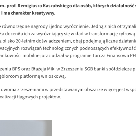
 prof. Remigiusza Kaszubskiego dla osób, których działalność 
 i ma charakter kreatywny.
zy równorzędne nagrody i jedno wyróżnienie. Jedną z nich otrzyma
uła doceniła ich za wyróżniający się wkład w transformację cyfrową
z blisko 20-letnim doświadczeniem, obaj podejmują liczne działania
owacyjnych rozwiązań technologicznych podnoszących efektywność c
bankowości mobilnej oraz udział w programie Tarcza Finansowa PF
szeniu BPS oraz Błażeja Miki w Zrzeszeniu SGB banki spółdzielcze
siębiorcom platformę wnioskową.
y dwoma zrzeszeniami w przedstawianym obszarze więcej jest wspó
ealizacji flagowych projektów.