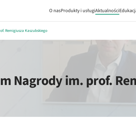
O nas
Produkty i usługi
Aktualności
Edukacj
of. Remigiusza Kaszubskiego
m Nagrody im. prof. Re