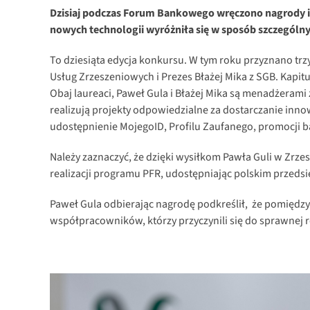
Dzisiaj podczas Forum Bankowego wręczono nagrody im.
nowych technologii wyróżniła się w sposób szczególny
To dziesiąta edycja konkursu. W tym roku przyznano tr
Usług Zrzeszeniowych i Prezes Błażej Mika z SGB. Kapit
Obaj laureaci, Paweł Gula i Błażej Mika są menadżerami 
realizują projekty odpowiedzialne za dostarczanie inn
udostępnienie MojegoID, Profilu Zaufanego, promocji 
Należy zaznaczyć, że dzięki wysiłkom Pawła Guli w Zrze
realizacji programu PFR, udostępniając polskim przed
Paweł Gula odbierając nagrodę podkreślił, że pomiędz
współpracowników, którzy przyczynili się do sprawnej r