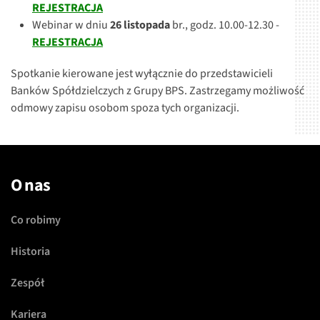
REJESTRACJA
Webinar w dniu
26 listopada
br., godz. 10.00-12.30 -
REJESTRACJA
Spotkanie kierowane jest wyłącznie do przedstawicieli
Banków Spółdzielczych z Grupy BPS. Zastrzegamy możliwość
odmowy zapisu osobom spoza tych organizacji.
O nas
Co robimy
Historia
Zespół
Kariera